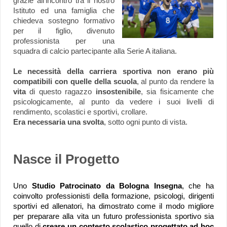
grazie all'incontro tra il nostro
Istituto ed una famiglia che
chiedeva sostegno formativo
per il figlio, divenuto
professionista per una
squadra di calcio partecipante alla Serie A italiana.
Le necessità della carriera sportiva non erano più
compatibili con quelle della scuola
, al punto da rendere la
vita
di questo ragazzo
insostenibile
, sia fisicamente che
psicologicamente, al punto da vedere i suoi livelli di
rendimento, scolastici e sportivi, crollare.
Era necessaria una svolta
, sotto ogni punto di vista.
Nasce il Progetto
Uno
Studio Patrocinato da Bologna Insegna
, che ha
coinvolto professionisti della formazione, psicologi, dirigenti
sportivi ed allenatori, ha dimostrato come il modo migliore
per preparare alla vita un futuro professionista sportivo sia
quello di
creare un contesto scolastico progettato ad hoc